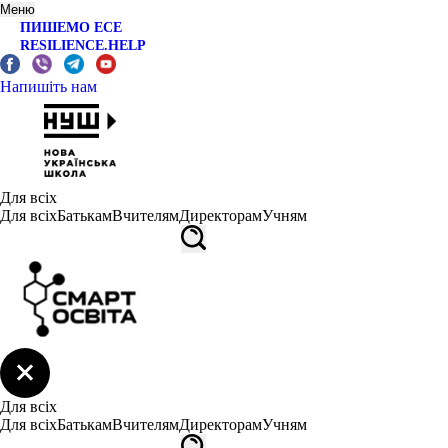
Меню
ПИШЕМО ЕСЕ
RESILIENCE.HELP
Напишіть нам
Для всіх
Для всіх
Батькам
Вчителям
Директорам
Учням
Для всіх
Для всіх
Батькам
Вчителям
Директорам
Учням