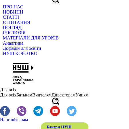
ПРО НАС
НОВИНИ
СТАТТІ
Є ПИТАННЯ
ПОГЛЯД
ІНКЛЮЗІЯ
МАТЕРІАЛИ ДЛЯ УРОКІВ
Аналітика
Дофамін для освіти
НУШ КОРОТКО
Для всіх
Для всіх
Батькам
Вчителям
Директорам
Учням
Напишіть нам
Банери НУШ