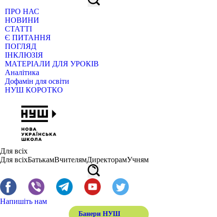
ПРО НАС
НОВИНИ
СТАТТІ
Є ПИТАННЯ
ПОГЛЯД
ІНКЛЮЗІЯ
МАТЕРІАЛИ ДЛЯ УРОКІВ
Аналітика
Дофамін для освіти
НУШ КОРОТКО
Для всіх
Для всіх
Батькам
Вчителям
Директорам
Учням
Напишіть нам
Банери НУШ