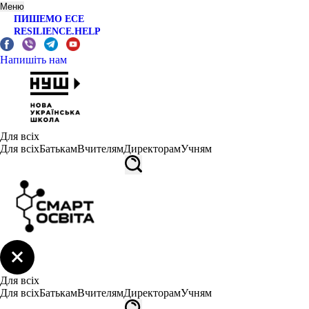
Меню
ПИШЕМО ЕСЕ
RESILIENCE.HELP
Напишіть нам
Для всіх
Для всіх
Батькам
Вчителям
Директорам
Учням
Для всіх
Для всіх
Батькам
Вчителям
Директорам
Учням