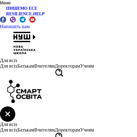
Меню
ПИШЕМО ЕСЕ
RESILIENCE.HELP
Напишіть нам
Для всіх
Для всіх
Батькам
Вчителям
Директорам
Учням
Для всіх
Для всіх
Батькам
Вчителям
Директорам
Учням