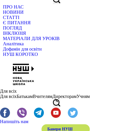
ПРО НАС
НОВИНИ
СТАТТІ
Є ПИТАННЯ
ПОГЛЯД
ІНКЛЮЗІЯ
МАТЕРІАЛИ ДЛЯ УРОКІВ
Аналітика
Дофамін для освіти
НУШ КОРОТКО
Для всіх
Для всіх
Батькам
Вчителям
Директорам
Учням
Напишіть нам
Банери НУШ