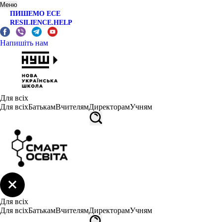
Меню
ПИШЕМО ЕСЕ
RESILIENCE.HELP
Напишіть нам
Для всіх
Для всіх
Батькам
Вчителям
Директорам
Учням
Для всіх
Для всіх
Батькам
Вчителям
Директорам
Учням