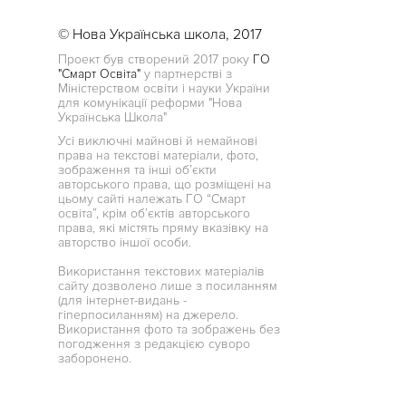
© Нова Українська школа, 2017
Проект був створений 2017 року
ГО
"Смарт Освіта"
у партнерстві з
Міністерством освіти і науки України
для комунікації реформи "Нова
Українська Школа"
Усі виключні майнові й немайнові
права на текстові матеріали, фото,
зображення та інші об’єкти
авторського права, що розміщені на
цьому сайті належать ГО “Смарт
освіта”, крім об’єктів авторського
права, які містять пряму вказівку на
авторство іншої особи.
Використання текстових матеріалів
сайту дозволено лише з посиланням
(для інтернет-видань -
гіперпосиланням) на джерело.
Використання фото та зображень без
погодження з редакцією суворо
заборонено.