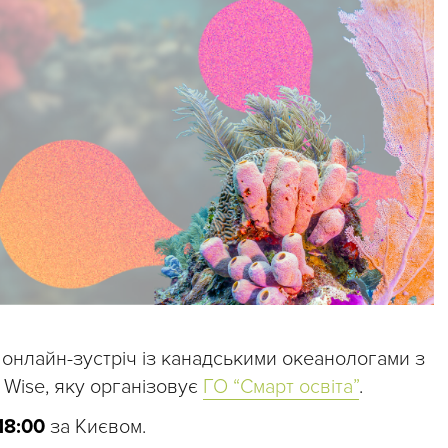
 онлайн-зустріч із канадськими океанологами з
Wise, яку організовує
ГО “Смарт освіта”
.
18:00
за Києвом.