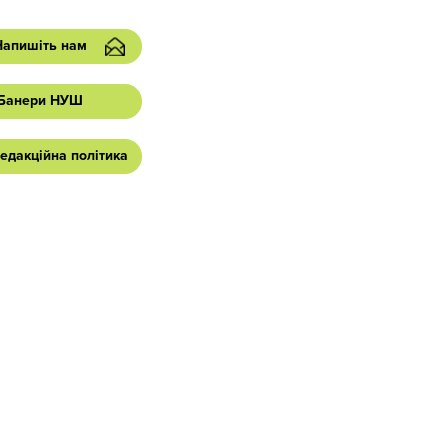
Напишіть нам
Банери НУШ
едакційна політика