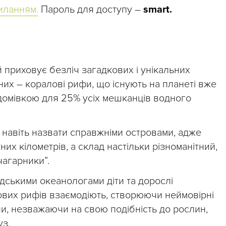
иланням.
Пароль для доступу –
smart.
й приховує безліч загадкових і унікальних
 них – коралові рифи, що існують на планеті вже
 домівкою для 25% усіх мешканців водного
 навіть назвати справжніми островами, адже
их кілометрів, а склад настільки різноманітний,
чагарники”.
дськими океанологами діти та дорослі
ових рифів взаємодіють, створюючи неймовірні
ли, незважаючи на свою подібність до рослин,
уз.