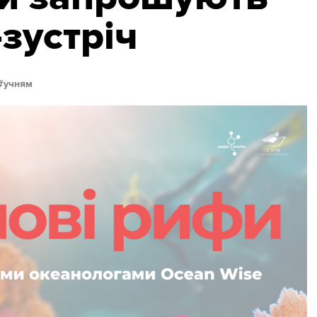
зустріч
учням