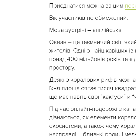
Приєднатися можна за цим
пос
Вік учасників не обмежений.
Мова зустрічі – англійська.
Океан – це таємничий світ, яки
жителів. Одні з найцікавіших із
понад 400 мільйонів років та є
простору.
Деякі з коралових рифів можна
їхня площа сягає тисяч квадратн
що має навіть свої “кактуси” й “
Під час онлайн-подорожі з кана
дізнаються, як елементи корал
екосистеми, а також чому кора
насправді – близькі родичі мед