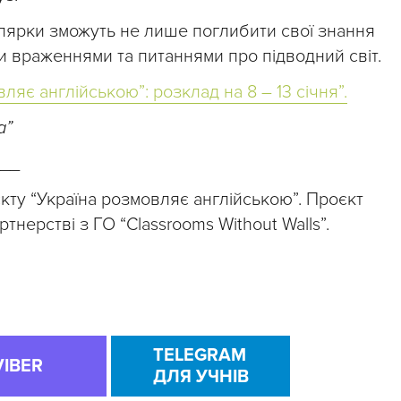
олярки зможуть не лише поглибити свої знання
ми враженнями та питаннями про підводний світ.
ляє англійською”: розклад на 8 – 13 січня”.
а”
__
кту “Україна розмовляє англійською”. Проєкт
ртнерстві з ГО “Classrooms Without Walls”.
TELEGRAM
VIBER
ДЛЯ УЧНІВ