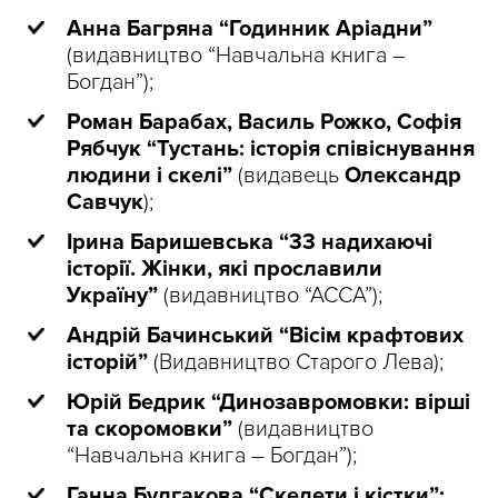
Анна Багряна “Годинник Аріадни”
(видавництво “Навчальна книга –
Богдан”);
Роман Барабах, Василь Рожко, Софія
Рябчук “Тустань: історія співіснування
людини і скелі”
(видавець
Олександр
Савчук
);
Ірина Баришевська “33 надихаючі
історії. Жінки, які прославили
Україну”
(видавництво “АССА”);
Андрій Бачинський “Вісім крафтових
історій”
(Видавництво Старого Лева);
Юрій Бедрик “Динозавромовки: вірші
та скоромовки”
(видавництво
“Навчальна книга – Богдан”);
Ганна Булгакова “Скелети і кістки”;