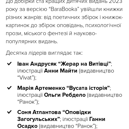
До добірки ста кращих дитячих видань 2023
року за версією “BaraBooka” увійшли книжки
різних жанрів: від поетичних збірок і книжок-
картинок до збірок оповідань, психологічної
прози, міського фентезі й науково-
популярних видань.
Десятка лідерів виглядає так:
Іван Андрусяк “Жерар на Витівці”
;
ілюстрації
Анни Майти
(видавництво
“Vivat”);
Марія Артеменко “Вусата історія”
;
ілюстрації
Ольги Ребдело
(видавництво
“Ранок”);
Соня Атлантова “Оповідки
Загогульських”
; ілюстрації
Ганни
Осадко
(видавництво “Ранок”);