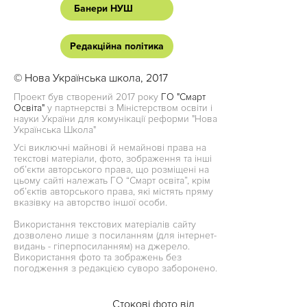
Банери НУШ
Редакційна політика
© Нова Українська школа, 2017
Проект був створений 2017 року
ГО "Смарт
Освіта"
у партнерстві з Міністерством освіти і
науки України для комунікації реформи "Нова
Українська Школа"
Усі виключні майнові й немайнові права на
текстові матеріали, фото, зображення та інші
об’єкти авторського права, що розміщені на
цьому сайті належать ГО “Смарт освіта”, крім
об’єктів авторського права, які містять пряму
вказівку на авторство іншої особи.
Використання текстових матеріалів сайту
дозволено лише з посиланням (для інтернет-
видань - гіперпосиланням) на джерело.
Використання фото та зображень без
погодження з редакцією суворо заборонено.
Стокові фото від