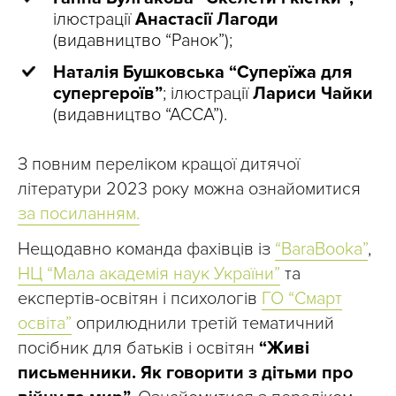
ілюстрації
Анастасії Лагоди
(видавництво “Ранок”);
Наталія Бушковська “Суперїжа для
супергероїв”
; ілюстрації
Лариси Чайки
(видавництво “АССА”).
З повним переліком кращої дитячої
літератури 2023 року можна ознайомитися
за посиланням.
Нещодавно команда фахівців із
“BaraBooka”
,
НЦ “Мала академія наук України”
та
експертів-освітян і психологів
ГО “Смарт
освіта”
оприлюднили третій тематичний
посібник для батьків і освітян
“Живі
письменники. Як говорити з дітьми про