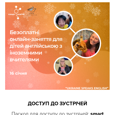
ДОСТУП ДО ЗУСТРІЧЕЙ
Паскод для доступу до зустрічей:
smart