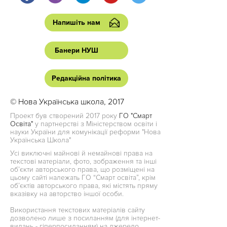
Напишіть нам
Банери НУШ
Редакційна політика
© Нова Українська школа, 2017
Проект був створений 2017 року
ГО "Смарт
Освіта"
у партнерстві з Міністерством освіти і
науки України для комунікації реформи "Нова
Українська Школа"
Усі виключні майнові й немайнові права на
текстові матеріали, фото, зображення та інші
об’єкти авторського права, що розміщені на
цьому сайті належать ГО “Смарт освіта”, крім
об’єктів авторського права, які містять пряму
вказівку на авторство іншої особи.
Використання текстових матеріалів сайту
дозволено лише з посиланням (для інтернет-
видань - гіперпосиланням) на джерело.