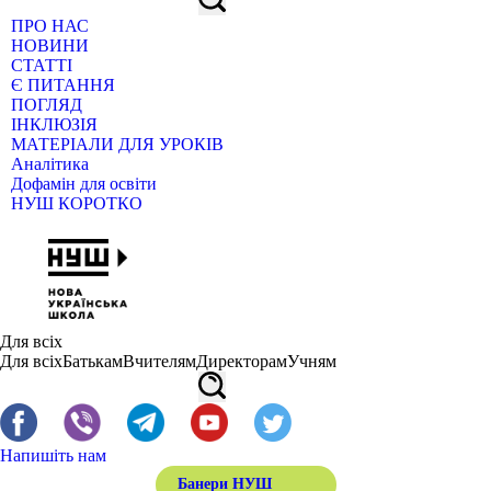
ПРО НАС
НОВИНИ
СТАТТІ
Є ПИТАННЯ
ПОГЛЯД
ІНКЛЮЗІЯ
МАТЕРІАЛИ ДЛЯ УРОКІВ
Аналітика
Дофамін для освіти
НУШ КОРОТКО
Для всіх
Для всіх
Батькам
Вчителям
Директорам
Учням
Напишіть нам
Банери НУШ