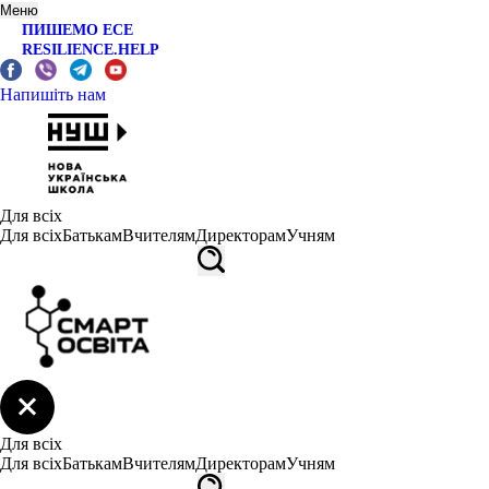
Меню
ПИШЕМО ЕСЕ
RESILIENCE.HELP
Напишіть нам
Для всіх
Для всіх
Батькам
Вчителям
Директорам
Учням
Для всіх
Для всіх
Батькам
Вчителям
Директорам
Учням