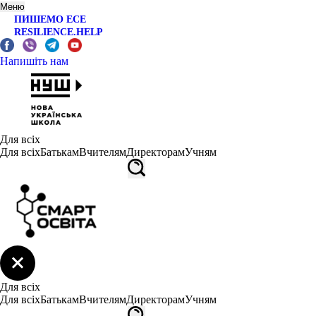
Меню
ПИШЕМО ЕСЕ
RESILIENCE.HELP
Напишіть нам
Для всіх
Для всіх
Батькам
Вчителям
Директорам
Учням
Для всіх
Для всіх
Батькам
Вчителям
Директорам
Учням