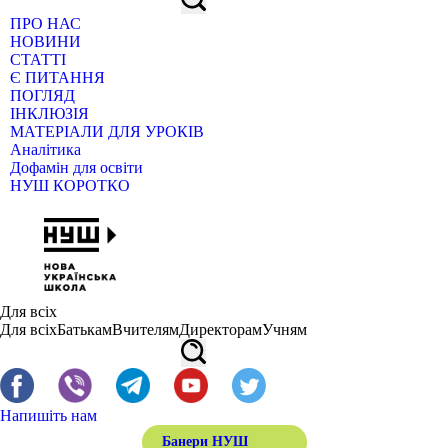
ПРО НАС
НОВИНИ
СТАТТІ
Є ПИТАННЯ
ПОГЛЯД
ІНКЛЮЗІЯ
МАТЕРІАЛИ ДЛЯ УРОКІВ
Аналітика
Дофамін для освіти
НУШ КОРОТКО
Для всіх
Для всіх
Батькам
Вчителям
Директорам
Учням
Напишіть нам
Банери НУШ