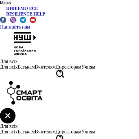
Меню
ПИШЕМО ЕСЕ
RESILIENCE.HELP
Напишіть нам
Для всіх
Для всіх
Батькам
Вчителям
Директорам
Учням
Для всіх
Для всіх
Батькам
Вчителям
Директорам
Учням