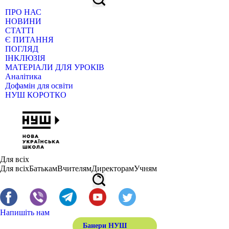
ПРО НАС
НОВИНИ
СТАТТІ
Є ПИТАННЯ
ПОГЛЯД
ІНКЛЮЗІЯ
МАТЕРІАЛИ ДЛЯ УРОКІВ
Аналітика
Дофамін для освіти
НУШ КОРОТКО
Для всіх
Для всіх
Батькам
Вчителям
Директорам
Учням
Напишіть нам
Банери НУШ