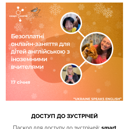
ДОСТУП ДО ЗУСТРІЧЕЙ
Паскод для доступу до зустрічей:
smart