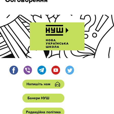
Обговорення
Напишіть нам
Банери НУШ
Редакційна політика