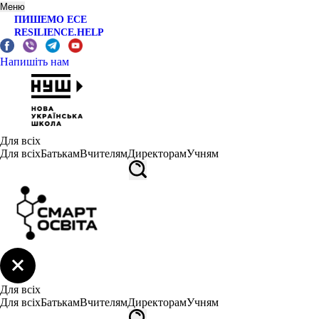
Меню
ПИШЕМО ЕСЕ
RESILIENCE.HELP
Напишіть нам
Для всіх
Для всіх
Батькам
Вчителям
Директорам
Учням
Для всіх
Для всіх
Батькам
Вчителям
Директорам
Учням