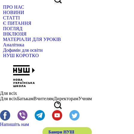
ПРО НАС
НОВИНИ
СТАТТІ
Є ПИТАННЯ
ПОГЛЯД
ІНКЛЮЗІЯ
МАТЕРІАЛИ ДЛЯ УРОКІВ
Аналітика
Дофамін для освіти
НУШ КОРОТКО
Для всіх
Для всіх
Батькам
Вчителям
Директорам
Учням
Напишіть нам
Банери НУШ