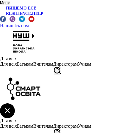
Меню
ПИШЕМО ЕСЕ
RESILIENCE.HELP
Напишіть нам
Для всіх
Для всіх
Батькам
Вчителям
Директорам
Учням
Для всіх
Для всіх
Батькам
Вчителям
Директорам
Учням