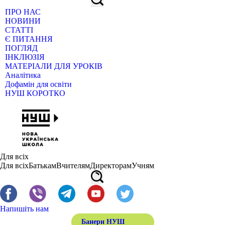
ПРО НАС
НОВИНИ
СТАТТІ
Є ПИТАННЯ
ПОГЛЯД
ІНКЛЮЗІЯ
МАТЕРІАЛИ ДЛЯ УРОКІВ
Аналітика
Дофамін для освіти
НУШ КОРОТКО
Для всіх
Для всіх
Батькам
Вчителям
Директорам
Учням
Напишіть нам
Банери НУШ