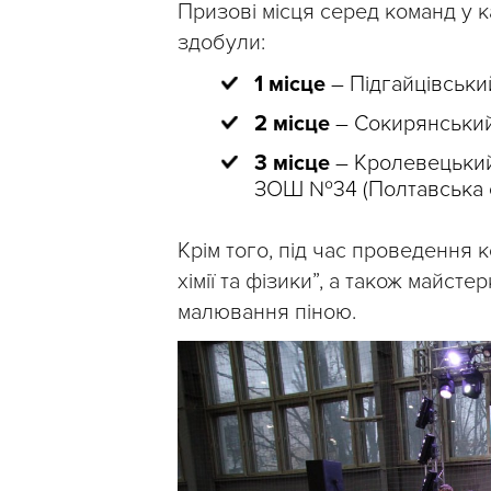
Призові місця серед команд у к
здобули:
1 місце
– Підгайцівський
2 місце
– Сокирянський 
3 місце
– Кролевецький
ЗОШ №34 (Полтавська о
Крім того, під час проведення к
хімії та фізики”, а також майстер
малювання піною.