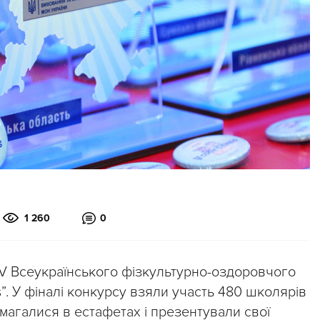
1 260
0
V Всеукраїнського фізкультурно-оздоровчого
”. У фіналі конкурсу взяли участь 480 школярів
і змагалися в естафетах і презентували свої