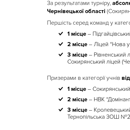
За результатами турніру,
абсол
Чернівецької області
(Сокирян
Першість серед команд у катего
1 місце
– Підгайцівський
2 місце
– Ліцей “Нова у
3 місце
– Рівненський л
Сокирянський ліцей (Че
Призерами в категорії учнів
від
1 місце
– Сокирянський 
2 місце
– НВК “Домінанта
3 місце
– Кролевецький
Тернопільська ЗОШ №24