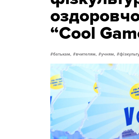
оздоровчо
“Cool Gam
батькам,
вчителям,
учням,
фізкульт