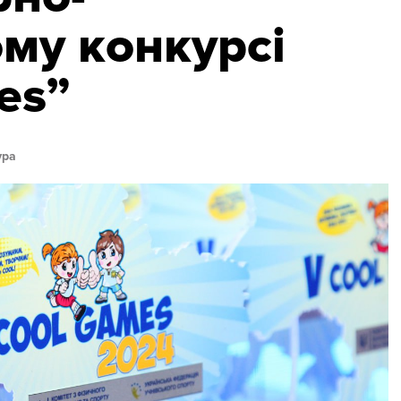
му конкурсі
es”
ура