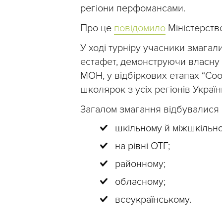
регіони перфомансами.
Про це
повідомило
Міністерство
У ході турніру учасники змагал
естафет, демонструючи власну 
МОН, у відбіркових етапах “Coo
школярок з усіх регіонів Україн
Загалом змагання відбувалися в
шкільному й міжшкільно
на рівні ОТГ;
районному;
обласному;
всеукраїнському.