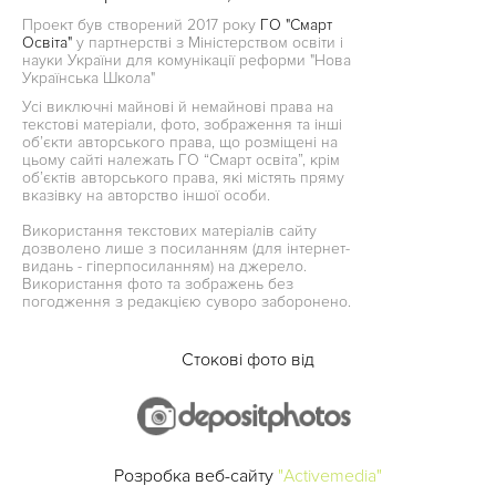
Проект був створений 2017 року
ГО "Смарт
Освіта"
у партнерстві з Міністерством освіти і
науки України для комунікації реформи "Нова
Українська Школа"
Усі виключні майнові й немайнові права на
текстові матеріали, фото, зображення та інші
об’єкти авторського права, що розміщені на
цьому сайті належать ГО “Смарт освіта”, крім
об’єктів авторського права, які містять пряму
вказівку на авторство іншої особи.
Використання текстових матеріалів сайту
дозволено лише з посиланням (для інтернет-
видань - гіперпосиланням) на джерело.
Використання фото та зображень без
погодження з редакцією суворо заборонено.
Стокові фото від
Розробка веб-сайту
"Activemedia"