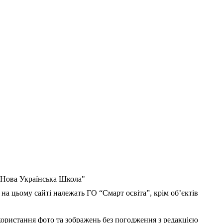
 "Нова Українська Школа"
 на цьому сайті належать ГО “Смарт освіта”, крім об’єктів
користання фото та зображень без погодження з редакцією