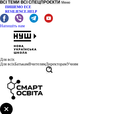
ВСІ ТЕМИ
ВСІ СПЕЦПРОЄКТИ
Меню
ПИШЕМО ЕСЕ
RESILIENCE.HELP
Напишіть нам
Для всіх
Для всіх
Батькам
Вчителям
Директорам
Учням