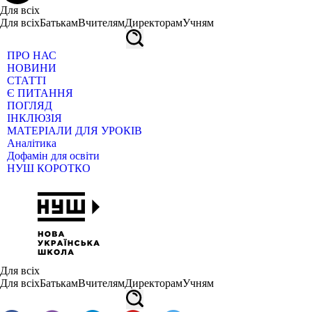
Для всіх
Для всіх
Батькам
Вчителям
Директорам
Учням
ПРО НАС
НОВИНИ
СТАТТІ
Є ПИТАННЯ
ПОГЛЯД
ІНКЛЮЗІЯ
МАТЕРІАЛИ ДЛЯ УРОКІВ
Аналітика
Дофамін для освіти
НУШ КОРОТКО
Для всіх
Для всіх
Батькам
Вчителям
Директорам
Учням