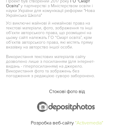
Проект був створений 2017 року
ГО "Смарт
Освіта"
у партнерстві з Міністерством освіти і
науки України для комунікації реформи "Нова
Українська Школа"
Усі виключні майнові й немайнові права на
текстові матеріали, фото, зображення та інші
об’єкти авторського права, що розміщені на
цьому сайті належать ГО “Смарт освіта”, крім
об’єктів авторського права, які містять пряму
вказівку на авторство іншої особи.
Використання текстових матеріалів сайту
дозволено лише з посиланням (для інтернет-
видань - гіперпосиланням) на джерело.
Використання фото та зображень без
погодження з редакцією суворо заборонено.
Стокові фото від
Розробка веб-сайту
"Activemedia"