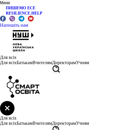
Меню
ПИШЕМО ЕСЕ
RESILIENCE.HELP
Напишіть нам
Для всіх
Для всіх
Батькам
Вчителям
Директорам
Учням
Для всіх
Для всіх
Батькам
Вчителям
Директорам
Учням