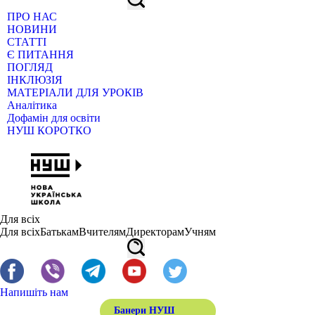
ПРО НАС
НОВИНИ
СТАТТІ
Є ПИТАННЯ
ПОГЛЯД
ІНКЛЮЗІЯ
МАТЕРІАЛИ ДЛЯ УРОКІВ
Аналітика
Дофамін для освіти
НУШ КОРОТКО
Для всіх
Для всіх
Батькам
Вчителям
Директорам
Учням
Напишіть нам
Банери НУШ