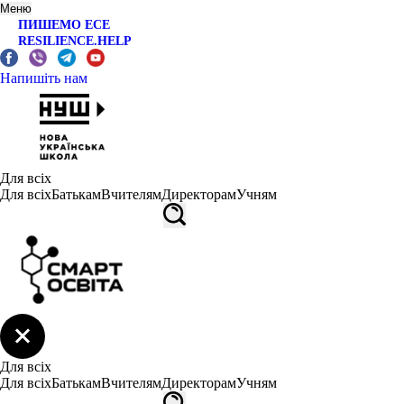
Меню
ПИШЕМО ЕСЕ
RESILIENCE.HELP
Напишіть нам
Для всіх
Для всіх
Батькам
Вчителям
Директорам
Учням
Для всіх
Для всіх
Батькам
Вчителям
Директорам
Учням