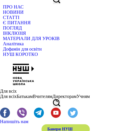
ПРО НАС
НОВИНИ
СТАТТІ
Є ПИТАННЯ
ПОГЛЯД
ІНКЛЮЗІЯ
МАТЕРІАЛИ ДЛЯ УРОКІВ
Аналітика
Дофамін для освіти
НУШ КОРОТКО
Для всіх
Для всіх
Батькам
Вчителям
Директорам
Учням
Напишіть нам
Банери НУШ