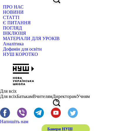
ПРО НАС
НОВИНИ
СТАТТІ
Є ПИТАННЯ
ПОГЛЯД
ІНКЛЮЗІЯ
МАТЕРІАЛИ ДЛЯ УРОКІВ
Аналітика
Дофамін для освіти
НУШ КОРОТКО
Для всіх
Для всіх
Батькам
Вчителям
Директорам
Учням
Напишіть нам
Банери НУШ