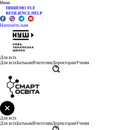
Меню
ПИШЕМО ЕСЕ
RESILIENCE.HELP
Напишіть нам
Для всіх
Для всіх
Батькам
Вчителям
Директорам
Учням
Для всіх
Для всіх
Батькам
Вчителям
Директорам
Учням