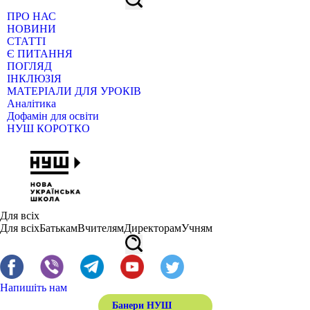
ПРО НАС
НОВИНИ
СТАТТІ
Є ПИТАННЯ
ПОГЛЯД
ІНКЛЮЗІЯ
МАТЕРІАЛИ ДЛЯ УРОКІВ
Аналітика
Дофамін для освіти
НУШ КОРОТКО
Для всіх
Для всіх
Батькам
Вчителям
Директорам
Учням
Напишіть нам
Банери НУШ