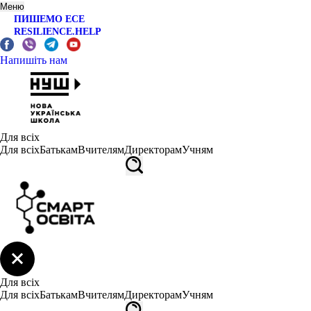
Меню
ПИШЕМО ЕСЕ
RESILIENCE.HELP
Напишіть нам
Для всіх
Для всіх
Батькам
Вчителям
Директорам
Учням
Для всіх
Для всіх
Батькам
Вчителям
Директорам
Учням