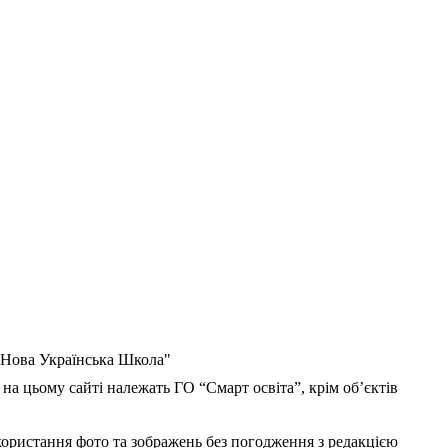
 "Нова Українська Школа"
 на цьому сайті належать ГО “Смарт освіта”, крім об’єктів
користання фото та зображень без погодження з редакцією