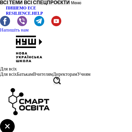
ВСІ ТЕМИ
ВСІ СПЕЦПРОЄКТИ
Меню
ПИШЕМО ЕСЕ
RESILIENCE.HELP
Напишіть нам
Для всіх
Для всіх
Батькам
Вчителям
Директорам
Учням