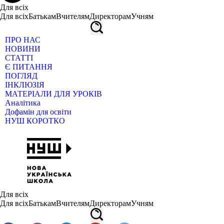
Для всіх
Для всіх
Батькам
Вчителям
Директорам
Учням
ПРО НАС
НОВИНИ
СТАТТІ
Є ПИТАННЯ
ПОГЛЯД
ІНКЛЮЗІЯ
МАТЕРІАЛИ ДЛЯ УРОКІВ
Аналітика
Дофамін для освіти
НУШ КОРОТКО
Для всіх
Для всіх
Батькам
Вчителям
Директорам
Учням