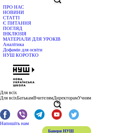
ПРО НАС
НОВИНИ
СТАТТІ
Є ПИТАННЯ
ПОГЛЯД
ІНКЛЮЗІЯ
МАТЕРІАЛИ ДЛЯ УРОКІВ
Аналітика
Дофамін для освіти
НУШ КОРОТКО
Для всіх
Для всіх
Батькам
Вчителям
Директорам
Учням
Напишіть нам
Банери НУШ