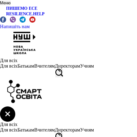
Меню
ПИШЕМО ЕСЕ
RESILIENCE.HELP
Напишіть нам
Для всіх
Для всіх
Батькам
Вчителям
Директорам
Учням
Для всіх
Для всіх
Батькам
Вчителям
Директорам
Учням