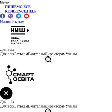
Меню
ПИШЕМО ЕСЕ
RESILIENCE.HELP
Напишіть нам
Для всіх
Для всіх
Батькам
Вчителям
Директорам
Учням
Для всіх
Для всіх
Батькам
Вчителям
Директорам
Учням