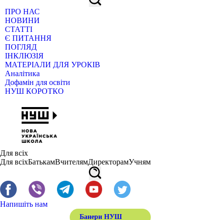
ПРО НАС
НОВИНИ
СТАТТІ
Є ПИТАННЯ
ПОГЛЯД
ІНКЛЮЗІЯ
МАТЕРІАЛИ ДЛЯ УРОКІВ
Аналітика
Дофамін для освіти
НУШ КОРОТКО
Для всіх
Для всіх
Батькам
Вчителям
Директорам
Учням
Напишіть нам
Банери НУШ