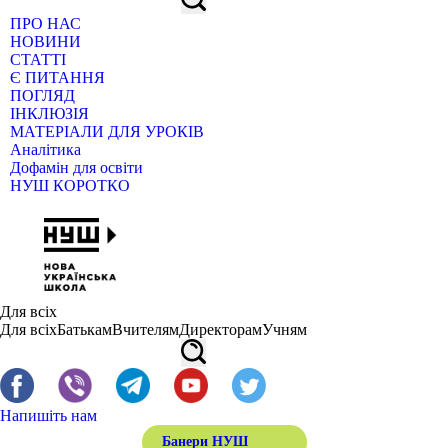
ПРО НАС
НОВИНИ
СТАТТІ
Є ПИТАННЯ
ПОГЛЯД
ІНКЛЮЗІЯ
МАТЕРІАЛИ ДЛЯ УРОКІВ
Аналітика
Дофамін для освіти
НУШ КОРОТКО
Для всіх
Для всіх
Батькам
Вчителям
Директорам
Учням
Напишіть нам
Банери НУШ