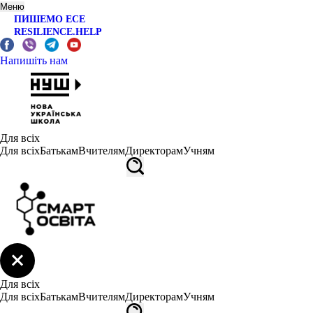
Меню
ПИШЕМО ЕСЕ
RESILIENCE.HELP
Напишіть нам
Для всіх
Для всіх
Батькам
Вчителям
Директорам
Учням
Для всіх
Для всіх
Батькам
Вчителям
Директорам
Учням