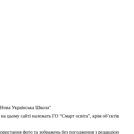
 "Нова Українська Школа"
 на цьому сайті належать ГО “Смарт освіта”, крім об’єктів
користання фото та зображень без погодження з редакцією