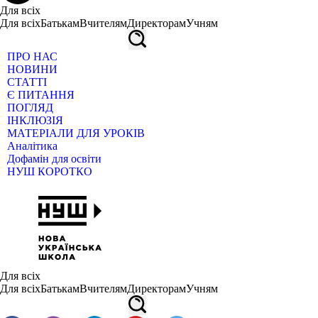
Для всіх
Для всіх
Батькам
Вчителям
Директорам
Учням
ПРО НАС
НОВИНИ
СТАТТІ
Є ПИТАННЯ
ПОГЛЯД
ІНКЛЮЗІЯ
МАТЕРІАЛИ ДЛЯ УРОКІВ
Аналітика
Дофамін для освіти
НУШ КОРОТКО
Для всіх
Для всіх
Батькам
Вчителям
Директорам
Учням