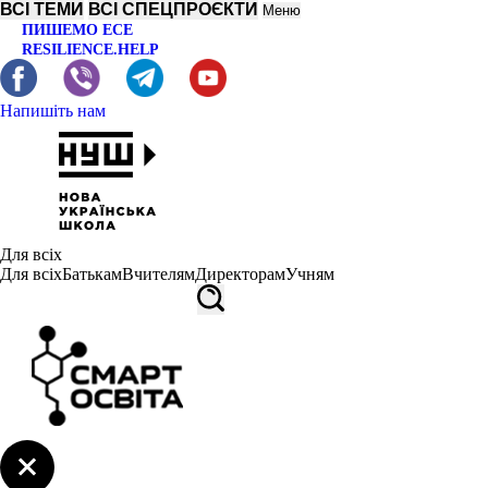
ВСІ ТЕМИ
ВСІ СПЕЦПРОЄКТИ
Меню
ПИШЕМО ЕСЕ
RESILIENCE.HELP
Напишіть нам
Для всіх
Для всіх
Батькам
Вчителям
Директорам
Учням