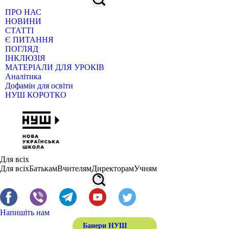
ПРО НАС
НОВИНИ
СТАТТІ
Є ПИТАННЯ
ПОГЛЯД
ІНКЛЮЗІЯ
МАТЕРІАЛИ ДЛЯ УРОКІВ
Аналітика
Дофамін для освіти
НУШ КОРОТКО
Для всіх
Для всіх
Батькам
Вчителям
Директорам
Учням
Напишіть нам
Банери НУШ