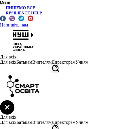
Меню
ПИШЕМО ЕСЕ
RESILIENCE.HELP
Напишіть нам
Для всіх
Для всіх
Батькам
Вчителям
Директорам
Учням
Для всіх
Для всіх
Батькам
Вчителям
Директорам
Учням