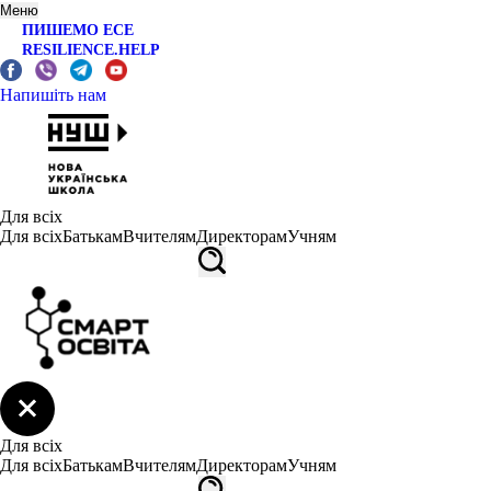
Меню
ПИШЕМО ЕСЕ
RESILIENCE.HELP
Напишіть нам
Для всіх
Для всіх
Батькам
Вчителям
Директорам
Учням
Для всіх
Для всіх
Батькам
Вчителям
Директорам
Учням