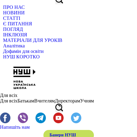
ПРО НАС
НОВИНИ
СТАТТІ
Є ПИТАННЯ
ПОГЛЯД
ІНКЛЮЗІЯ
МАТЕРІАЛИ ДЛЯ УРОКІВ
Аналітика
Дофамін для освіти
НУШ КОРОТКО
Для всіх
Для всіх
Батькам
Вчителям
Директорам
Учням
Напишіть нам
Банери НУШ