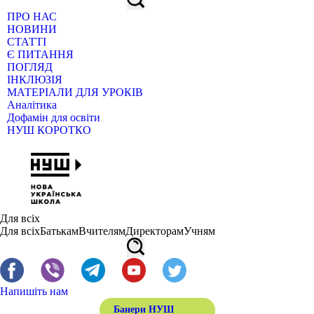
ПРО НАС
НОВИНИ
СТАТТІ
Є ПИТАННЯ
ПОГЛЯД
ІНКЛЮЗІЯ
МАТЕРІАЛИ ДЛЯ УРОКІВ
Аналітика
Дофамін для освіти
НУШ КОРОТКО
Для всіх
Для всіх
Батькам
Вчителям
Директорам
Учням
Напишіть нам
Банери НУШ