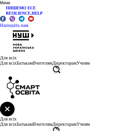
Меню
ПИШЕМО ЕСЕ
RESILIENCE.HELP
Напишіть нам
Для всіх
Для всіх
Батькам
Вчителям
Директорам
Учням
Для всіх
Для всіх
Батькам
Вчителям
Директорам
Учням