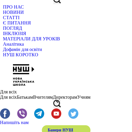
ПРО НАС
НОВИНИ
СТАТТІ
Є ПИТАННЯ
ПОГЛЯД
ІНКЛЮЗІЯ
МАТЕРІАЛИ ДЛЯ УРОКІВ
Аналітика
Дофамін для освіти
НУШ КОРОТКО
Для всіх
Для всіх
Батькам
Вчителям
Директорам
Учням
Напишіть нам
Банери НУШ