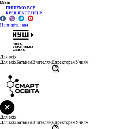
Меню
ПИШЕМО ЕСЕ
RESILIENCE.HELP
Напишіть нам
Для всіх
Для всіх
Батькам
Вчителям
Директорам
Учням
Для всіх
Для всіх
Батькам
Вчителям
Директорам
Учням