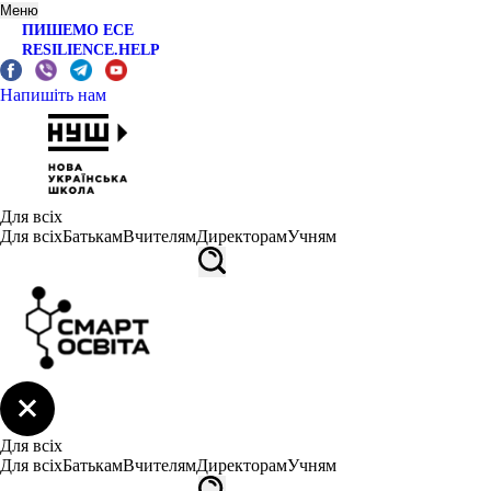
Меню
ПИШЕМО ЕСЕ
RESILIENCE.HELP
Напишіть нам
Для всіх
Для всіх
Батькам
Вчителям
Директорам
Учням
Для всіх
Для всіх
Батькам
Вчителям
Директорам
Учням