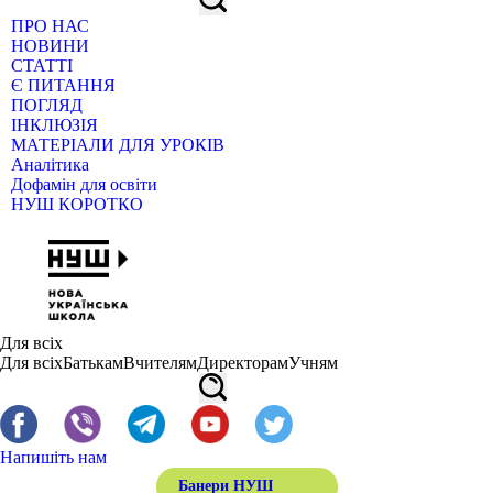
ПРО НАС
НОВИНИ
СТАТТІ
Є ПИТАННЯ
ПОГЛЯД
ІНКЛЮЗІЯ
МАТЕРІАЛИ ДЛЯ УРОКІВ
Аналітика
Дофамін для освіти
НУШ КОРОТКО
Для всіх
Для всіх
Батькам
Вчителям
Директорам
Учням
Напишіть нам
Банери НУШ