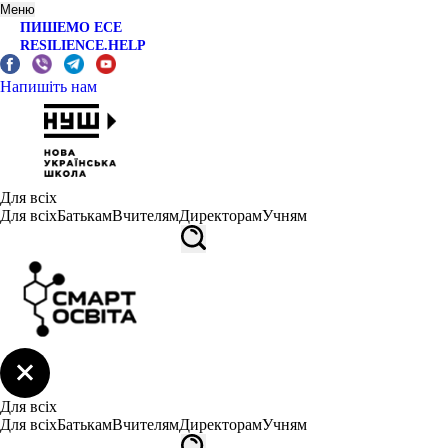
Меню
ПИШЕМО ЕСЕ
RESILIENCE.HELP
Напишіть нам
Для всіх
Для всіх
Батькам
Вчителям
Директорам
Учням
Для всіх
Для всіх
Батькам
Вчителям
Директорам
Учням