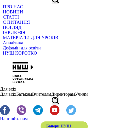
ПРО НАС
НОВИНИ
СТАТТІ
Є ПИТАННЯ
ПОГЛЯД
ІНКЛЮЗІЯ
МАТЕРІАЛИ ДЛЯ УРОКІВ
Аналітика
Дофамін для освіти
НУШ КОРОТКО
Для всіх
Для всіх
Батькам
Вчителям
Директорам
Учням
Напишіть нам
Банери НУШ