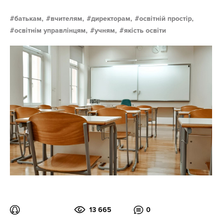
батькам,
вчителям,
директорам,
освітній простір,
освітнім управлінцям,
учням,
якість освіти
13 665
0