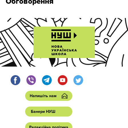
Обговорення
Напишіть нам
Банери НУШ
Редакційна політика