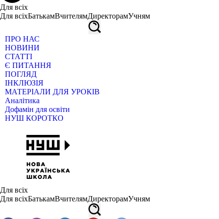
Для всіх
Для всіх
Батькам
Вчителям
Директорам
Учням
ПРО НАС
НОВИНИ
СТАТТІ
Є ПИТАННЯ
ПОГЛЯД
ІНКЛЮЗІЯ
МАТЕРІАЛИ ДЛЯ УРОКІВ
Аналітика
Дофамін для освіти
НУШ КОРОТКО
Для всіх
Для всіх
Батькам
Вчителям
Директорам
Учням