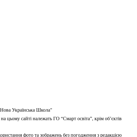
 "Нова Українська Школа"
 на цьому сайті належать ГО “Смарт освіта”, крім об’єктів
користання фото та зображень без погодження з редакцією