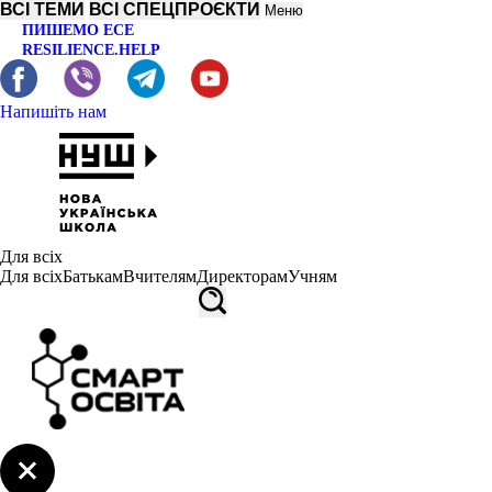
ВСІ ТЕМИ
ВСІ СПЕЦПРОЄКТИ
Меню
ПИШЕМО ЕСЕ
RESILIENCE.HELP
Напишіть нам
Для всіх
Для всіх
Батькам
Вчителям
Директорам
Учням