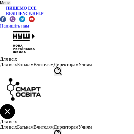
Меню
ПИШЕМО ЕСЕ
RESILIENCE.HELP
Напишіть нам
Для всіх
Для всіх
Батькам
Вчителям
Директорам
Учням
Для всіх
Для всіх
Батькам
Вчителям
Директорам
Учням