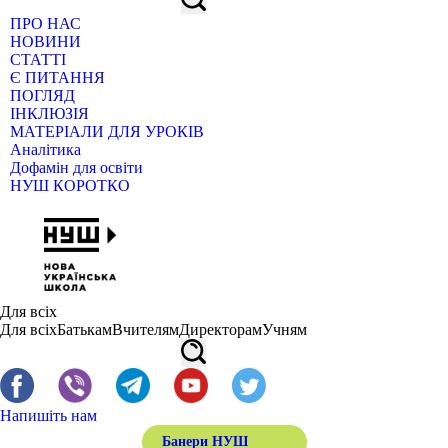
ПРО НАС
НОВИНИ
СТАТТІ
Є ПИТАННЯ
ПОГЛЯД
ІНКЛЮЗІЯ
МАТЕРІАЛИ ДЛЯ УРОКІВ
Аналітика
Дофамін для освіти
НУШ КОРОТКО
Для всіх
Для всіх
Батькам
Вчителям
Директорам
Учням
Напишіть нам
Банери НУШ