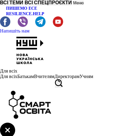
ВСІ ТЕМИ
ВСІ СПЕЦПРОЄКТИ
Меню
ПИШЕМО ЕСЕ
RESILIENCE.HELP
Напишіть нам
Для всіх
Для всіх
Батькам
Вчителям
Директорам
Учням