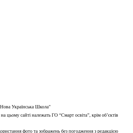
 "Нова Українська Школа"
 на цьому сайті належать ГО “Смарт освіта”, крім об’єктів
користання фото та зображень без погодження з редакцією