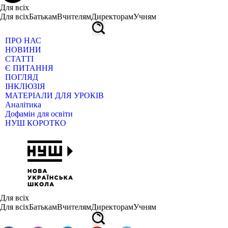
Для всіх
Для всіх
Батькам
Вчителям
Директорам
Учням
ПРО НАС
НОВИНИ
СТАТТІ
Є ПИТАННЯ
ПОГЛЯД
ІНКЛЮЗІЯ
МАТЕРІАЛИ ДЛЯ УРОКІВ
Аналітика
Дофамін для освіти
НУШ КОРОТКО
Для всіх
Для всіх
Батькам
Вчителям
Директорам
Учням