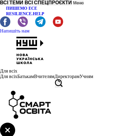
ВСІ ТЕМИ
ВСІ СПЕЦПРОЄКТИ
Меню
ПИШЕМО ЕСЕ
RESILIENCE.HELP
Напишіть нам
Для всіх
Для всіх
Батькам
Вчителям
Директорам
Учням