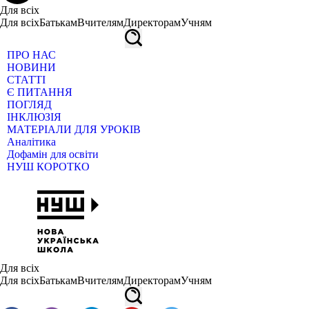
Для всіх
Для всіх
Батькам
Вчителям
Директорам
Учням
ПРО НАС
НОВИНИ
СТАТТІ
Є ПИТАННЯ
ПОГЛЯД
ІНКЛЮЗІЯ
МАТЕРІАЛИ ДЛЯ УРОКІВ
Аналітика
Дофамін для освіти
НУШ КОРОТКО
Для всіх
Для всіх
Батькам
Вчителям
Директорам
Учням