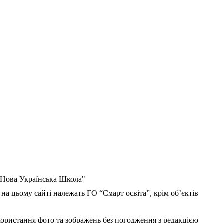
 "Нова Українська Школа"
 на цьому сайті належать ГО “Смарт освіта”, крім об’єктів
користання фото та зображень без погодження з редакцією