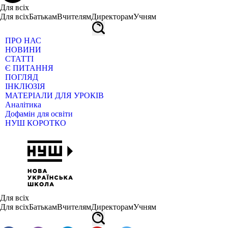
Для всіх
Для всіх
Батькам
Вчителям
Директорам
Учням
ПРО НАС
НОВИНИ
СТАТТІ
Є ПИТАННЯ
ПОГЛЯД
ІНКЛЮЗІЯ
МАТЕРІАЛИ ДЛЯ УРОКІВ
Аналітика
Дофамін для освіти
НУШ КОРОТКО
Для всіх
Для всіх
Батькам
Вчителям
Директорам
Учням