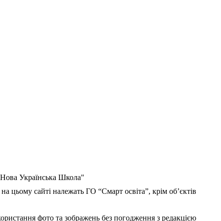
 "Нова Українська Школа"
 на цьому сайті належать ГО “Смарт освіта”, крім об’єктів
користання фото та зображень без погодження з редакцією