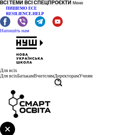
ВСІ ТЕМИ
ВСІ СПЕЦПРОЄКТИ
Меню
ПИШЕМО ЕСЕ
RESILIENCE.HELP
Напишіть нам
Для всіх
Для всіх
Батькам
Вчителям
Директорам
Учням