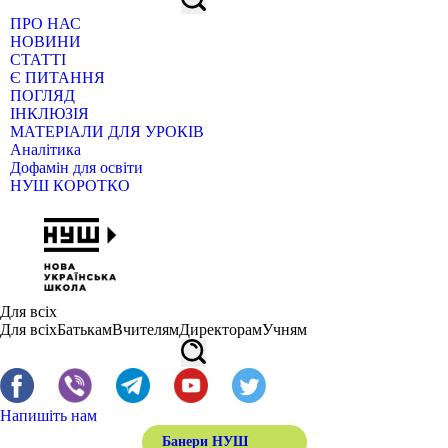
ПРО НАС
НОВИНИ
СТАТТІ
Є ПИТАННЯ
ПОГЛЯД
ІНКЛЮЗІЯ
МАТЕРІАЛИ ДЛЯ УРОКІВ
Аналітика
Дофамін для освіти
НУШ КОРОТКО
Для всіх
Для всіх
Батькам
Вчителям
Директорам
Учням
Напишіть нам
Банери НУШ