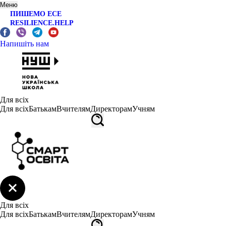
Меню
ПИШЕМО ЕСЕ
RESILIENCE.HELP
Напишіть нам
Для всіх
Для всіх
Батькам
Вчителям
Директорам
Учням
Для всіх
Для всіх
Батькам
Вчителям
Директорам
Учням