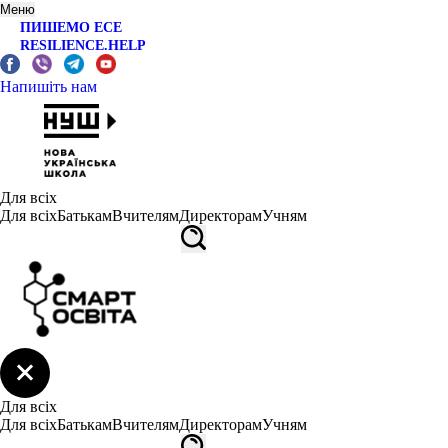
Меню
ПИШЕМО ЕСЕ
RESILIENCE.HELP
Напишіть нам
Для всіх
Для всіх
Батькам
Вчителям
Директорам
Учням
Для всіх
Для всіх
Батькам
Вчителям
Директорам
Учням