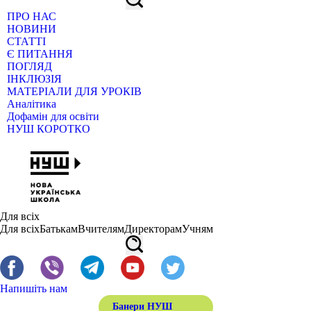
ПРО НАС
НОВИНИ
СТАТТІ
Є ПИТАННЯ
ПОГЛЯД
ІНКЛЮЗІЯ
МАТЕРІАЛИ ДЛЯ УРОКІВ
Аналітика
Дофамін для освіти
НУШ КОРОТКО
Для всіх
Для всіх
Батькам
Вчителям
Директорам
Учням
Напишіть нам
Банери НУШ