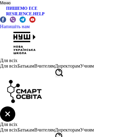
Меню
ПИШЕМО ЕСЕ
RESILIENCE.HELP
Напишіть нам
Для всіх
Для всіх
Батькам
Вчителям
Директорам
Учням
Для всіх
Для всіх
Батькам
Вчителям
Директорам
Учням