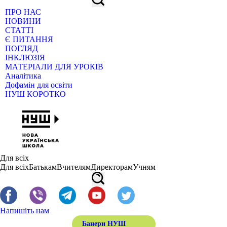
ПРО НАС
НОВИНИ
СТАТТІ
Є ПИТАННЯ
ПОГЛЯД
ІНКЛЮЗІЯ
МАТЕРІАЛИ ДЛЯ УРОКІВ
Аналітика
Дофамін для освіти
НУШ КОРОТКО
Для всіх
Для всіх
Батькам
Вчителям
Директорам
Учням
Напишіть нам
Банери НУШ