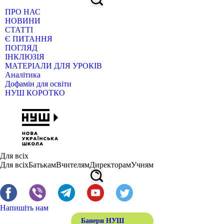
ПРО НАС
НОВИНИ
СТАТТІ
Є ПИТАННЯ
ПОГЛЯД
ІНКЛЮЗІЯ
МАТЕРІАЛИ ДЛЯ УРОКІВ
Аналітика
Дофамін для освіти
НУШ КОРОТКО
Для всіх
Для всіх
Батькам
Вчителям
Директорам
Учням
Напишіть нам
Банери НУШ