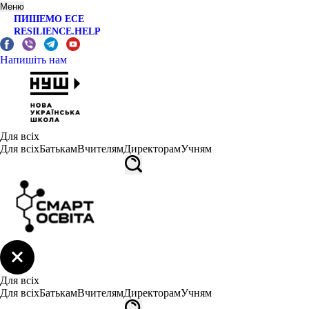
Меню
ПИШЕМО ЕСЕ
RESILIENCE.HELP
Напишіть нам
Для всіх
Для всіх
Батькам
Вчителям
Директорам
Учням
Для всіх
Для всіх
Батькам
Вчителям
Директорам
Учням