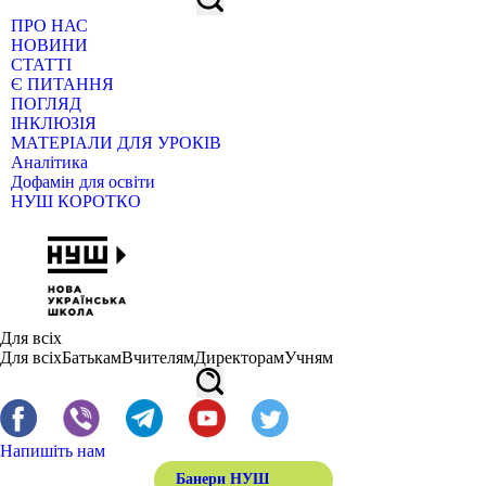
ПРО НАС
НОВИНИ
СТАТТІ
Є ПИТАННЯ
ПОГЛЯД
ІНКЛЮЗІЯ
МАТЕРІАЛИ ДЛЯ УРОКІВ
Аналітика
Дофамін для освіти
НУШ КОРОТКО
Для всіх
Для всіх
Батькам
Вчителям
Директорам
Учням
Напишіть нам
Банери НУШ