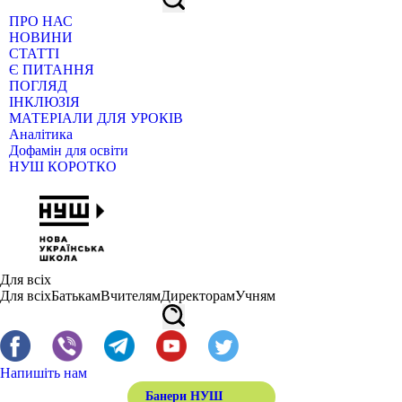
ПРО НАС
НОВИНИ
СТАТТІ
Є ПИТАННЯ
ПОГЛЯД
ІНКЛЮЗІЯ
МАТЕРІАЛИ ДЛЯ УРОКІВ
Аналітика
Дофамін для освіти
НУШ КОРОТКО
Для всіх
Для всіх
Батькам
Вчителям
Директорам
Учням
Напишіть нам
Банери НУШ