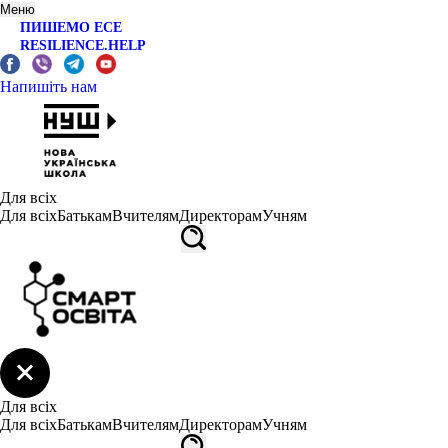
Меню
ПИШЕМО ЕСЕ
RESILIENCE.HELP
Напишіть нам
Для всіх
Для всіх
Батькам
Вчителям
Директорам
Учням
Для всіх
Для всіх
Батькам
Вчителям
Директорам
Учням