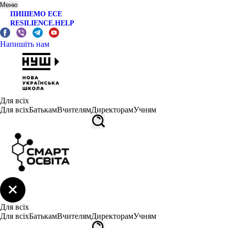
Меню
ПИШЕМО ЕСЕ
RESILIENCE.HELP
Напишіть нам
Для всіх
Для всіх
Батькам
Вчителям
Директорам
Учням
Для всіх
Для всіх
Батькам
Вчителям
Директорам
Учням