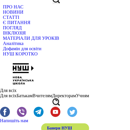
ПРО НАС
НОВИНИ
СТАТТІ
Є ПИТАННЯ
ПОГЛЯД
ІНКЛЮЗІЯ
МАТЕРІАЛИ ДЛЯ УРОКІВ
Аналітика
Дофамін для освіти
НУШ КОРОТКО
Для всіх
Для всіх
Батькам
Вчителям
Директорам
Учням
Напишіть нам
Банери НУШ