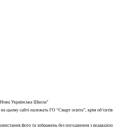
 "Нова Українська Школа"
 на цьому сайті належать ГО “Смарт освіта”, крім об’єктів
користання фото та зображень без погодження з редакцією