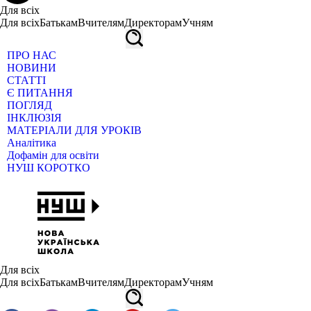
Для всіх
Для всіх
Батькам
Вчителям
Директорам
Учням
ПРО НАС
НОВИНИ
СТАТТІ
Є ПИТАННЯ
ПОГЛЯД
ІНКЛЮЗІЯ
МАТЕРІАЛИ ДЛЯ УРОКІВ
Аналітика
Дофамін для освіти
НУШ КОРОТКО
Для всіх
Для всіх
Батькам
Вчителям
Директорам
Учням