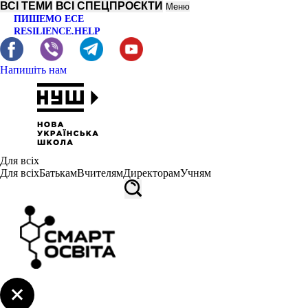
ВСІ ТЕМИ
ВСІ СПЕЦПРОЄКТИ
Меню
ПИШЕМО ЕСЕ
RESILIENCE.HELP
Напишіть нам
Для всіх
Для всіх
Батькам
Вчителям
Директорам
Учням