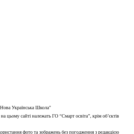
 "Нова Українська Школа"
 на цьому сайті належать ГО “Смарт освіта”, крім об’єктів
користання фото та зображень без погодження з редакцією