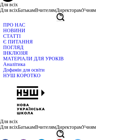
Для всіх
Для всіх
Батькам
Вчителям
Директорам
Учням
ПРО НАС
НОВИНИ
СТАТТІ
Є ПИТАННЯ
ПОГЛЯД
ІНКЛЮЗІЯ
МАТЕРІАЛИ ДЛЯ УРОКІВ
Аналітика
Дофамін для освіти
НУШ КОРОТКО
Для всіх
Для всіх
Батькам
Вчителям
Директорам
Учням