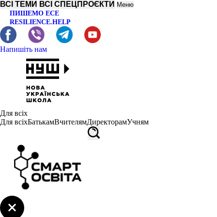
ВСІ ТЕМИ
ВСІ СПЕЦПРОЄКТИ
Меню
ПИШЕМО ЕСЕ
RESILIENCE.HELP
Напишіть нам
Для всіх
Для всіх
Батькам
Вчителям
Директорам
Учням