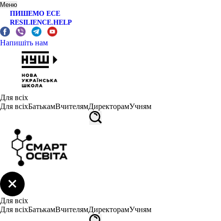
Меню
ПИШЕМО ЕСЕ
RESILIENCE.HELP
Напишіть нам
Для всіх
Для всіх
Батькам
Вчителям
Директорам
Учням
Для всіх
Для всіх
Батькам
Вчителям
Директорам
Учням