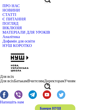
ПРО НАС
НОВИНИ
СТАТТІ
Є ПИТАННЯ
ПОГЛЯД
ІНКЛЮЗІЯ
МАТЕРІАЛИ ДЛЯ УРОКІВ
Аналітика
Дофамін для освіти
НУШ КОРОТКО
Для всіх
Для всіх
Батькам
Вчителям
Директорам
Учням
Напишіть нам
Банери НУШ