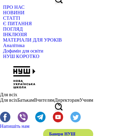
ПРО НАС
НОВИНИ
СТАТТІ
Є ПИТАННЯ
ПОГЛЯД
ІНКЛЮЗІЯ
МАТЕРІАЛИ ДЛЯ УРОКІВ
Аналітика
Дофамін для освіти
НУШ КОРОТКО
Для всіх
Для всіх
Батькам
Вчителям
Директорам
Учням
Напишіть нам
Банери НУШ