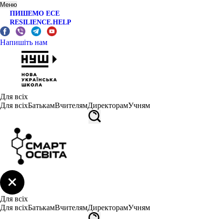
Меню
ПИШЕМО ЕСЕ
RESILIENCE.HELP
Напишіть нам
Для всіх
Для всіх
Батькам
Вчителям
Директорам
Учням
Для всіх
Для всіх
Батькам
Вчителям
Директорам
Учням